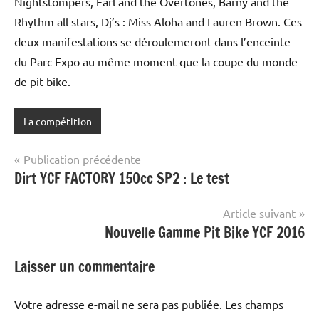
Nightstompers, Earl and the Overtones, Barny and the
Rhythm all stars, Dj’s : Miss Aloha and Lauren Brown. Ces
deux manifestations se déroulemeront dans l’enceinte
du Parc Expo au même moment que la coupe du monde
de pit bike.
La compétition
Navigation
Publication précédente
Dirt YCF FACTORY 150cc SP2 : Le test
de
l’article
Article suivant
Nouvelle Gamme Pit Bike YCF 2016
Laisser un commentaire
Votre adresse e-mail ne sera pas publiée.
Les champs