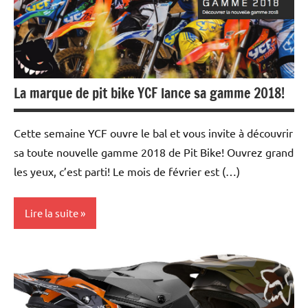
et
essais
La marque de pit bike YCF lance sa gamme 2018!
Cette semaine YCF ouvre le bal et vous invite à découvrir
sa toute nouvelle gamme 2018 de Pit Bike! Ouvrez grand
les yeux, c’est parti! Le mois de février est (…)
Lire la suite
Les
marques
Tests