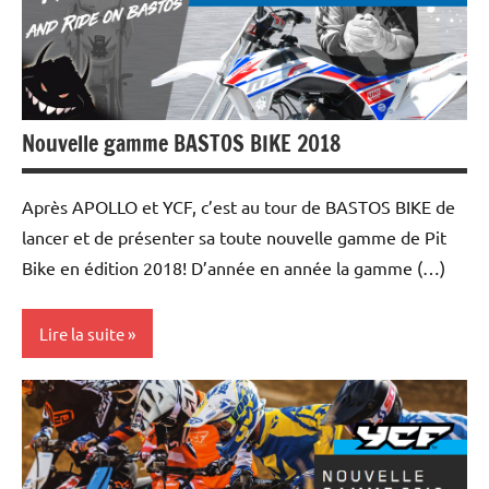
et
essais
Nouvelle gamme BASTOS BIKE 2018
Après APOLLO et YCF, c’est au tour de BASTOS BIKE de
lancer et de présenter sa toute nouvelle gamme de Pit
Bike en édition 2018! D’année en année la gamme (…)
Lire la suite
Les
marques
Tests