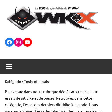
Aller
au
contenu
Le
Facebook
Instagram
YouTube
Blog
WKX
RACING
–
Catégorie :
Tests et essais
Pit
Bike,
Bienvenue dans notre rubrique dédiée aux tests et aux
essais de pit bike et de pieces. Retrouvez dans cette
Dirt
catégorie, l’essai des derniers dirt bike à la mode. Nous
passons au banc d’essai les plus grandes marques de mini