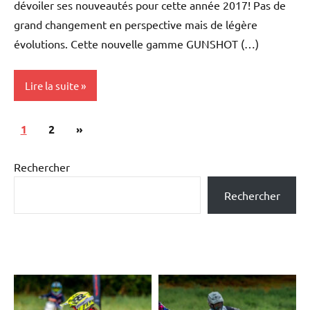
dévoiler ses nouveautés pour cette année 2017! Pas de
grand changement en perspective mais de légère
évolutions. Cette nouvelle gamme GUNSHOT (…)
Lire la suite
Navigation
Articles
1
Les
2
»
des
marques
suivants
articles
Rechercher
Tests
et
Rechercher
essais