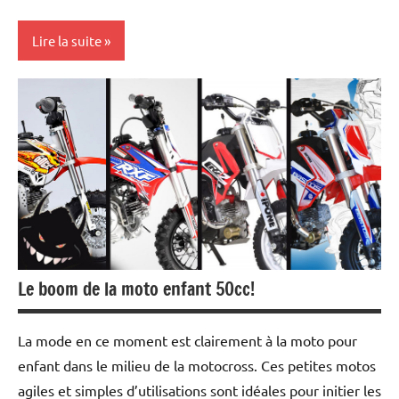
Lire la suite
Les
marques
Tests
et
essais
Le boom de la moto enfant 50cc!
La mode en ce moment est clairement à la moto pour
enfant dans le milieu de la motocross. Ces petites motos
agiles et simples d’utilisations sont idéales pour initier les