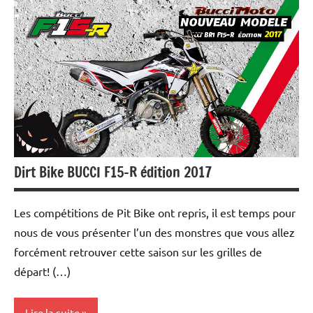
Les
marques
Tests
et
essais
Dirt Bike BUCCI F15-R édition 2017
Les compétitions de Pit Bike ont repris, il est temps pour
nous de vous présenter l’un des monstres que vous allez
forcément retrouver cette saison sur les grilles de
départ! (…)
Lire la suite