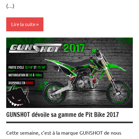
(…)
Lire la suite
Les
marques
Tests
et
essais
GUNSHOT dévoile sa gamme de Pit Bike 2017
Cette semaine, c’est à la marque GUNSHOT de nous