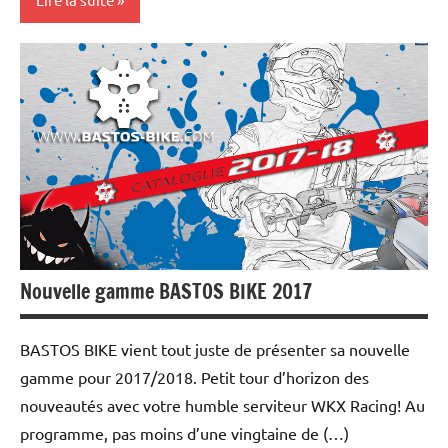
Les
marques
Tests
et
essais
Nouvelle gamme BASTOS BIKE 2017
BASTOS BIKE vient tout juste de présenter sa nouvelle
gamme pour 2017/2018. Petit tour d’horizon des
nouveautés avec votre humble serviteur WKX Racing! Au
programme, pas moins d’une vingtaine de (…)