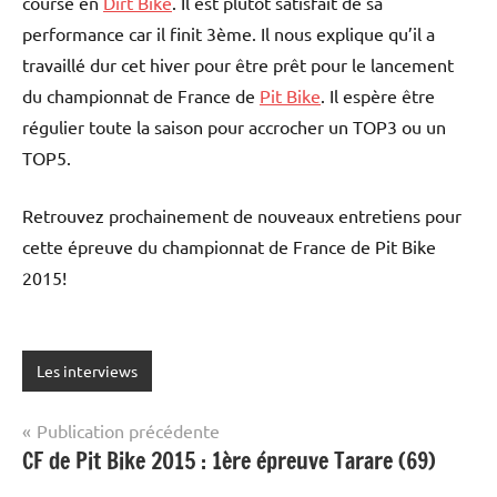
course en
Dirt Bike
. Il est plutôt satisfait de sa
performance car il finit 3ème. Il nous explique qu’il a
travaillé dur cet hiver pour être prêt pour le lancement
du championnat de France de
Pit Bike
. Il espère être
régulier toute la saison pour accrocher un TOP3 ou un
TOP5.
Retrouvez prochainement de nouveaux entretiens pour
cette épreuve du championnat de France de Pit Bike
2015!
Les interviews
Navigation
Publication précédente
CF de Pit Bike 2015 : 1ère épreuve Tarare (69)
de