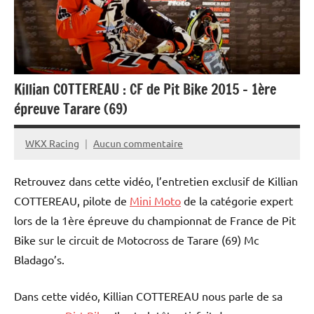
Bike
et
Mini
Moto
Killian COTTEREAU : CF de Pit Bike 2015 – 1ère
épreuve Tarare (69)
WKX Racing
Aucun commentaire
5
juin
Retrouvez dans cette vidéo, l’entretien exclusif de Killian
2015
COTTEREAU, pilote de
Mini Moto
de la catégorie expert
lors de la 1ère épreuve du championnat de France de Pit
Bike sur le circuit de Motocross de Tarare (69) Mc
Bladago’s.
Dans cette vidéo, Killian COTTEREAU nous parle de sa